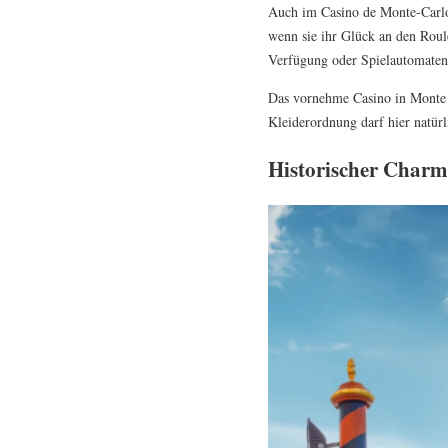
Auch im Casino de Monte-Carlo 
wenn sie ihr Glück an den Roul
Verfügung oder Spielautomaten, 
Das vornehme Casino in Monte Ca
Kleiderordnung darf hier natürl
Historischer Charm