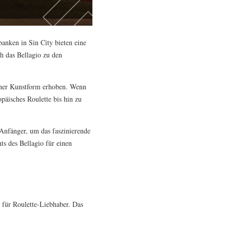
banken in Sin City bieten eine
ch das Bellagio zu den
einer Kunstform erhoben. Wenn
päisches Roulette bis hin zu
 Anfänger, um das faszinierende
ts des Bellagio für einen
l für Roulette-Liebhaber. Das