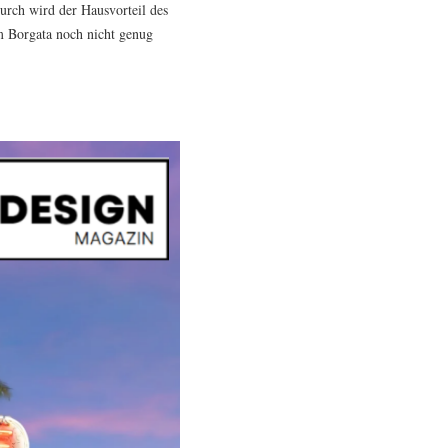
urch wird der Hausvorteil des
im Borgata noch nicht genug