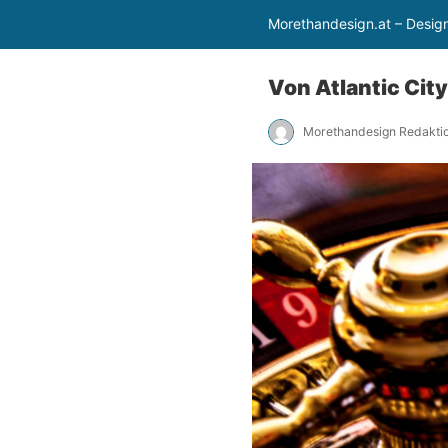
Morethandesign.at – Desig
Von Atlantic City
Morethandesign Redaktio