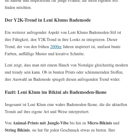
sie nahbar und inspirierend für junge Frauen, die ihren eigenen Stil
finden möchten.
Der Y2K-Trend in Leni Klums Bademode
Ein weiterer aufregender Aspekt von Leni Klums Bademoden-Stil ist
ihre Fähigkeit, den Y2K-Trend in ihre Looks zu integrieren. Dieser
Trend, der von den frühen
2000er
Jahren inspiriert ist, umfasst bunte
Farben, auffällige Muster und kreative Schnitte.
Leni zeigt, dass man mit einem Hauch von Nostalgie gleichzeitig modern
und trendy sein kann. Ob in bunten Prints oder schimmernden Stoffen,
ihre Auswahl an Bademode spiegelt diesen aufregenden Trend wider.
Fazit: Leni Klum im Bikini als Bademoden-Ikone
Insgesamt ist Leni Klum eine wahre Bademoden-Ikone, die die aktuellen
Trends auf ihre eigene Art und Weise interpretiert.
Animal-Prints mit Jungle-Vibe
Micro-Bikinis
Von
bis hin zu
und
String Bikinis
, sie hat für jeden Geschmack etwas zu bieten. Ihre