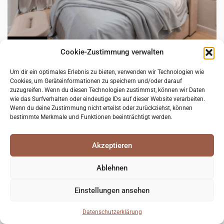
WOHNEN
Cookie-Zustimmung verwalten
Was ist Renforcé Bettwäsche: Der
Um dir ein optimales Erlebnis zu bieten, verwenden wir Technologien wie
unterschätzte Star im Schlafzimmer
Cookies, um Geräteinformationen zu speichern und/oder darauf
zuzugreifen. Wenn du diesen Technologien zustimmst, können wir Daten
Die Wahl der richtigen Bettwäsche ist entscheidend für die
wie das Surfverhalten oder eindeutige IDs auf dieser Website verarbeiten.
Wenn du deine Zustimmung nicht erteilst oder zurückziehst, können
Schlafqualität. Unter den zahlreichen Stoffen wie ...
bestimmte Merkmale und Funktionen beeinträchtigt werden.
10. April 2026
Akzeptieren
Ablehnen
Einstellungen ansehen
Datenschutzerklärung