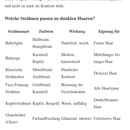
und nicht zu stark im Kontrast steht.
Welche Strähnen passen zu dunklen Haaren?
Strähnenart
Farbton
Wirkung
Eignung für
Hellbraun,
Babylights
Natürlich, weich
Feines Haar
Honigblond
Karamell,
Modern,
Mittellanges bis
Balayage
Kupfer
harmonisch
langes Haar
Klassische
Mittelblond,
Deutlicher
Dickeres Haar
Strähnchen
Aschblond
Kontrast
Face-Framing
Goldblond,
Betonung der
Alle Haartypen
Strähnen
Karamell
Gesichtskontur
Dunkelbraunes
Kupfersträhnen
Kupfer, Rotgold
Warm, auffällig
Haar
Glanzlichter
Farbauffrischung
Glänzend, intensiv
Coloriertes Haar
(Glaze)